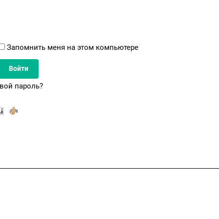
Запомнить меня на этом компьютере
вой пароль?
тана қ., Кабанбай батыр даңғылы 17, блок Е, 9 этаж