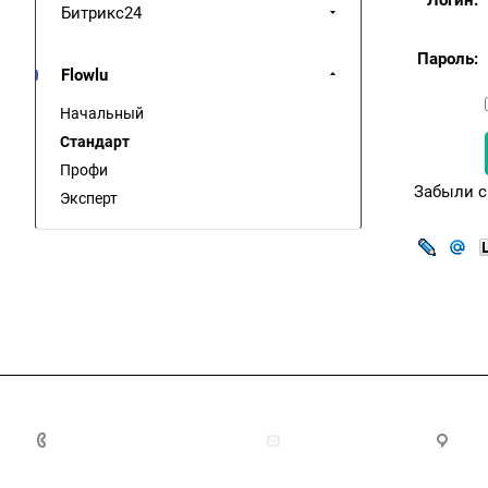
Логин:
Битрикс24
Пароль:
Flowlu
Начальный
Стандарт
Профи
Забыли с
Эксперт
8(7172)26-72-72
info@nca.kz
Ас