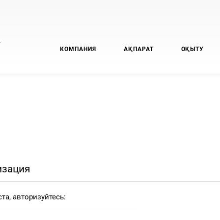
У
КОМПАНИЯ
АҚПАРАТ
ОҚЫТУ
изация
та, авторизуйтесь: