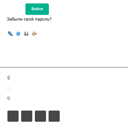
Забыли свой пароль?
8(7172)26-72-72
info@nca.kz
Астана қ., Кабанбай батыр даңғылы 17, блок Е, 9 этаж