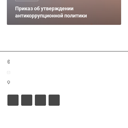
Приказ об утверждении
антикоррупционной политики
8(7172)26-72-72
info@nca.kz
проспект Кабанбай батыр 17, блок Е, 9
Документы