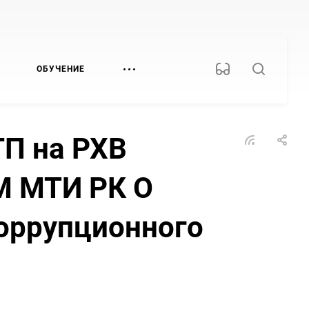
ОБУЧЕНИЕ
П на РХВ
М МТИ РК О
оррупционного