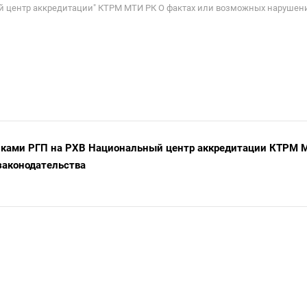
 центр аккредитации" КТРМ МТИ РК О фактах или возможных нарушени
иками РГП на РХВ Национальный центр аккредитации КТРМ 
законодательства