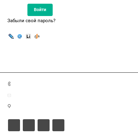
Забыли свой пароль?
8(7172)26-72-72
info@nca.kz
Астана қ., Кабанбай батыр даңғылы 17, блок Е, 9 этаж