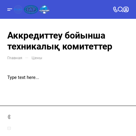
Аккредиттеу бойынша
техникалық комитеттер
—
Главная
Цены
Type text here...
8(7172)26-72-72
info@nca.kz