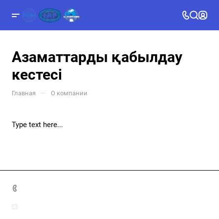
Азаматтарды қабылдау
кестесі
—
Главная
О компании
Type text here...
8(7172)26-72-72
info@nca.kz