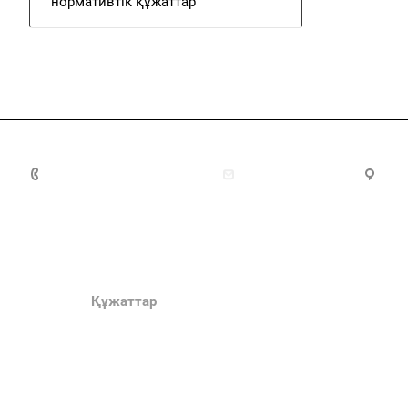
нормативтік құжаттар
8(7172)26-72-72
info@nca.kz
Ас
Құжаттар
Сыбайлас жем
қарсы іс-қимыл
Процедуралық құжаттар
Аккредиттеу бойынша
техникалық комитеттер