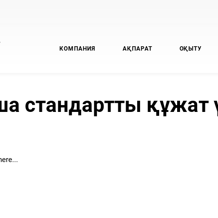
У
КОМПАНИЯ
АҚПАРАТ
ОҚЫТУ
а стандартты құжат ү
ere...