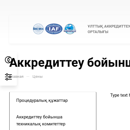
ҰЛТТЫҚ АККРЕДИТТЕ
ОРТАЛЫҒЫ
Аккредиттеу бойынш
—
Главная
Цены
Type text h
Процедуралық құжаттар
Аккредиттеу бойынша
техникалық комитеттер