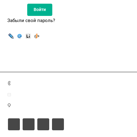
Забыли свой пароль?
8(7172)26-72-72
info@nca.kz
Астана қ., Кабанбай батыр даңғылы 17, блок Е, 9 этаж