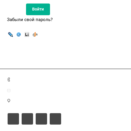
Забыли свой пароль?
8(7172)26-72-72
info@nca.kz
Астана қ., Кабанбай батыр даңғылы 17, блок Е, 9 этаж