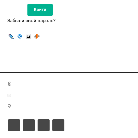
Забыли свой пароль?
8(7172)26-72-72
info@nca.kz
Астана қ., Кабанбай батыр даңғылы 17, блок Е, 9 этаж