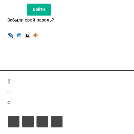
Забыли свой пароль?
8(7172)26-72-72
info@nca.kz
Астана қ., Кабанбай батыр даңғылы 17, блок Е, 9 этаж