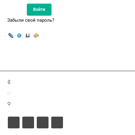
Забыли свой пароль?
8(7172)26-72-72
info@nca.kz
Астана қ., Кабанбай батыр даңғылы 17, блок Е, 9 этаж