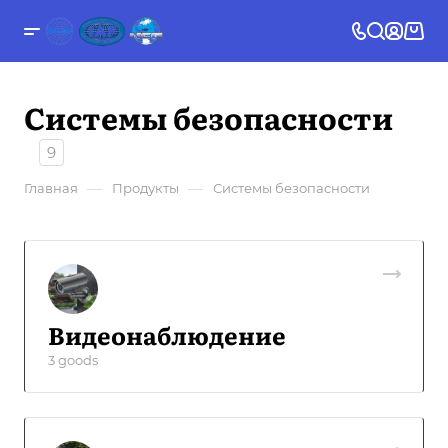
Системы безопасности
9
—
—
Главная
Продукты
Системы безопасности
Видеонаблюдение
3 goods