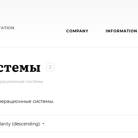
TATION
COMPANY
INFORMATION
стемы
2
рационные системы
операционные системы.
arity (descending)