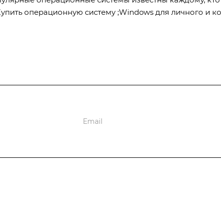
. Купить операционную систему ;Windows для личного и
ions
vities
Company
Information
Вопрос-ответ
О компании