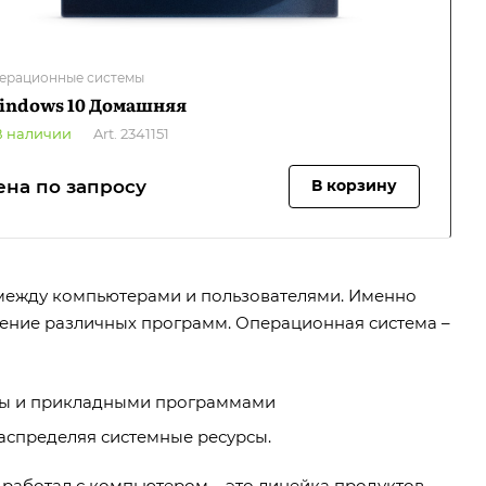
ерационные системы
indows 10 Домашняя
В наличии
Art.
2341151
ена по запросу
В корзину
ежду компьютерами и пользователями. Именно
нение различных программ. Операционная система –
емы и прикладными программами
аспределяя системные ресурсы.
работал с компьютером – это линейка продуктов