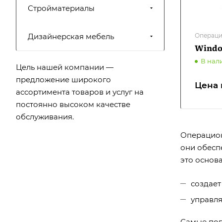
Стройматериалы
Дизайнерская мебель
Операци
Windo
В нал
Цель нашей компании —
предложение широкого
Цена 
ассортимента товаров и услуг на
постоянно высоком качестве
обслуживания.
Операцион
они обесп
это основ
создает
управля
Самые поп