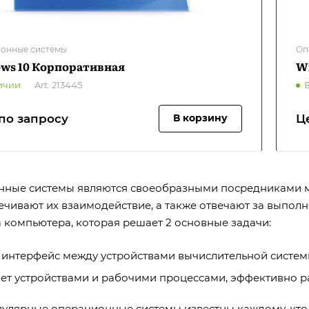
онные системы
Оп
ws 10 Корпоративная
W
ичии
Art.
213445
по запросу
Ц
В корзину
ные системы являются своеобразными посредниками м
ечивают их взаимодействие, а также отвечают за выпол
а компьютера, которая решает 2 основные задачи:
 интерфейс между устройствами вычислительной сист
ет устройствами и рабочими процессами, эффективно р
улярные операционные системы известны каждому, кто 