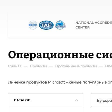
NATIONAL ACCREDI
CENTER
Операционные си
—
—
—
Главная
Продукты
Программные продукты
Опе
Линейка продуктов Microsoft – самые популярные 
CATALOG
By popul