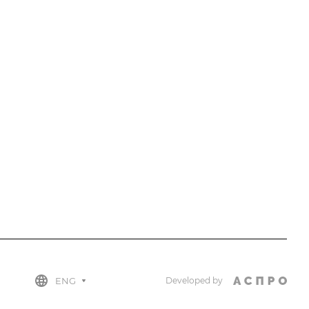
убъектам
и
е жалоб
ценки услуг НЦА
обеспечению
ности
ой этики
иостановленных
кредитации
ENG
Developed by