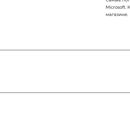
Microsoft
магазине.
Subscribe
to news and promot
Documents
Anti-corruption acti
Order on subject
Процедурные документы