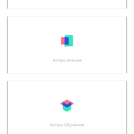
Аспро.Знания
Аспро.Обучение