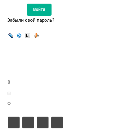
Забыли свой пароль?
8(7172)26-72-72
info@nca.kz
проспект Кабанбай батыр 17, блок Е, 9