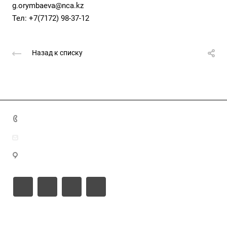
g.orymbaeva@nca.kz
Тел: +7(7172) 98-37-12
Назад к списку
8(7172)26-72-72
info@nca.kz
проспект Кабанбай батыр 17, блок Е, 9
Документы