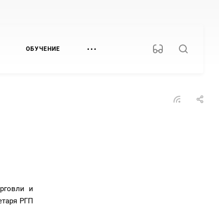
ОБУЧЕНИЕ
орговли и
етаря РГП