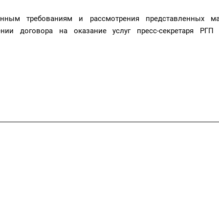
онным требованиям и рассмотрения представленных ма
нии договора на оказание услуг пресс-секретаря РГП
спект Кабанбай батыр 17, блок Е, 9