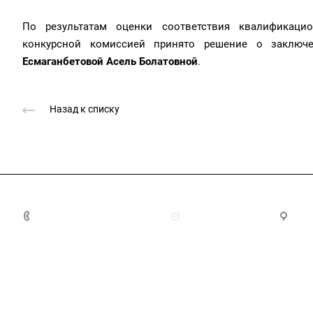
По результатам оценки соответствия квалификаци
конкурсной комиссией принято решение о заключе
Есмаганбетовой Асель Болатовной
.
Назад к списку
8(7172)26-72-72
info@nca.kz
про