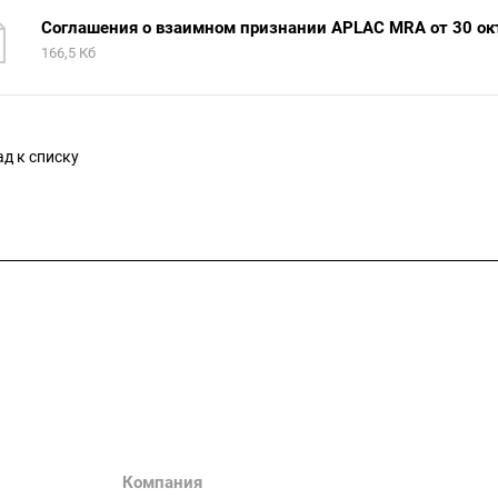
Соглашения о взаимном признании APLAC MRA от 30 окт
166,5 Кб
д к списку
спект Кабанбай батыр 17, блок Е, 9
нная
Компания
Информация