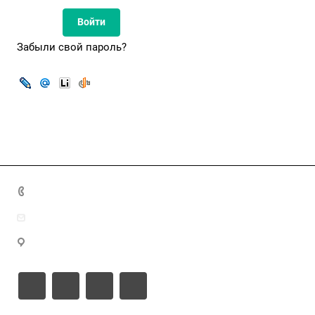
Забыли свой пароль?
8(7172)26-72-72
info@nca.kz
Астана қ., Кабанбай батыр даңғылы 17, блок Е, 9 этаж